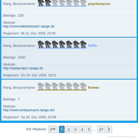
Rang, Benutzername
psychorazzor
Beiträge
109
Website
http://unsereliebeiststark.npage.de
Registriert
Mi 16. Dez 2009, 20:09
Rang, Benutzername
W.Pie.
Beiträge
1600
Website
http://wpieproject.npage.de
Registriert
Do 24. Dez 2009, 19:51
Rang, Benutzername
Kerees
Beiträge
7
Website
http://www.simbastraum.npage.de/.
Registriert
Sa 26. Dez 2009, 20:58
Seite
1
von
37
1
2
3
4
5
37
Nächste
906 Mitglieder
…