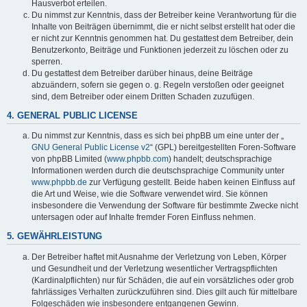
Hausverbot erteilen.
Du nimmst zur Kenntnis, dass der Betreiber keine Verantwortung für die
Inhalte von Beiträgen übernimmt, die er nicht selbst erstellt hat oder die
er nicht zur Kenntnis genommen hat. Du gestattest dem Betreiber, dein
Benutzerkonto, Beiträge und Funktionen jederzeit zu löschen oder zu
sperren.
Du gestattest dem Betreiber darüber hinaus, deine Beiträge
abzuändern, sofern sie gegen o. g. Regeln verstoßen oder geeignet
sind, dem Betreiber oder einem Dritten Schaden zuzufügen.
4. GENERAL PUBLIC LICENSE
Du nimmst zur Kenntnis, dass es sich bei phpBB um eine unter der „
GNU General Public License v2
“ (GPL) bereitgestellten Foren-Software
von phpBB Limited (
www.phpbb.com
) handelt; deutschsprachige
Informationen werden durch die deutschsprachige Community unter
www.phpbb.de
zur Verfügung gestellt. Beide haben keinen Einfluss auf
die Art und Weise, wie die Software verwendet wird. Sie können
insbesondere die Verwendung der Software für bestimmte Zwecke nicht
untersagen oder auf Inhalte fremder Foren Einfluss nehmen.
5. GEWÄHRLEISTUNG
Der Betreiber haftet mit Ausnahme der Verletzung von Leben, Körper
und Gesundheit und der Verletzung wesentlicher Vertragspflichten
(Kardinalpflichten) nur für Schäden, die auf ein vorsätzliches oder grob
fahrlässiges Verhalten zurückzuführen sind. Dies gilt auch für mittelbare
Folgeschäden wie insbesondere entgangenen Gewinn.