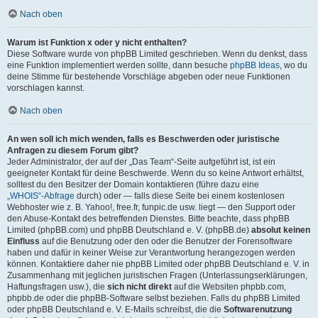
Nach oben
Warum ist Funktion x oder y nicht enthalten?
Diese Software wurde von phpBB Limited geschrieben. Wenn du denkst, dass
eine Funktion implementiert werden sollte, dann besuche
phpBB Ideas
, wo du
deine Stimme für bestehende Vorschläge abgeben oder neue Funktionen
vorschlagen kannst.
Nach oben
An wen soll ich mich wenden, falls es Beschwerden oder juristische
Anfragen zu diesem Forum gibt?
Jeder Administrator, der auf der „Das Team“-Seite aufgeführt ist, ist ein
geeigneter Kontakt für deine Beschwerde. Wenn du so keine Antwort erhältst,
solltest du den Besitzer der Domain kontaktieren (führe dazu eine
„WHOIS“-Abfrage
durch) oder — falls diese Seite bei einem kostenlosen
Webhoster wie z. B. Yahoo!, free.fr, funpic.de usw. liegt — den Support oder
den Abuse-Kontakt des betreffenden Dienstes. Bitte beachte, dass phpBB
Limited (phpBB.com) und phpBB Deutschland e. V. (phpBB.de)
absolut keinen
Einfluss
auf die Benutzung oder den oder die Benutzer der Forensoftware
haben und dafür in keiner Weise zur Verantwortung herangezogen werden
können. Kontaktiere daher nie phpBB Limited oder phpBB Deutschland e. V. in
Zusammenhang mit jeglichen juristischen Fragen (Unterlassungserklärungen,
Haftungsfragen usw.), die
sich nicht direkt
auf die Websiten phpbb.com,
phpbb.de oder die phpBB-Software selbst beziehen. Falls du phpBB Limited
oder phpBB Deutschland e. V. E-Mails schreibst, die die
Softwarenutzung