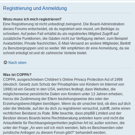
Registrierung und Anmeldung
Wozu muss ich mich registrieren?
Eine Registrierung ist nicht unbedingt zwingend. Die Board-Administration
dieses Forums entscheidet, ob du registriert sein musst, um Beiträge zu
schreiben. Auf jeden Fall erhältst du als registriertes Mitglied Zugriff auf
zusätzliche Funktionen, die Gästen nicht zur Verfügung stehen: zum Beispiel
Avatarbilder, Private Nachrichten, E-Mail-Versand an andere Mitglieder, Beitritt
zu Benutzergruppen und so weiter. Wir empfehlen dir eine Anmeldung, da sie
schnell erledigt ist und dir zahlreiche Vorteile bietet.
Nach oben
Was ist COPPA?
COPPA, ausgeschrieben Children’s Online Privacy Protection Act of 1998
(deutsch: Gesetz zum Schutz der Privatsphäre von Kindern im Internet von
1998) ist ein Gesetz in den USA, welches festlegt, dass Websites, die
möglicherweise persönliche Daten von Kindern unter 13 Jahren erheben,
hierzu die Zustimmung der Eltern beziehungsweise des oder der
Erziehungsberechtigten benötigen. Wenn du dir unsicher bist, ob dies auf dich
oder die Website, auf der du dich zu registrieren versuchst, zutrifft, ziehe einen
rechtlichen Beistand zu Rate. Bitte beachte, dass phpBB Limited und der
Besitzer dieses Boards keine Rechtsberatung anbieten kann und nicht die
Anlaufstelle für Rechtsangelegenheiten jeglicher Art ist; außer solchen, die
unter der Frage „An wen soll ich mich wenden, falls es Beschwerden oder
juristische Anfragen zu diesem Forum gibt?“ behandelt werden.