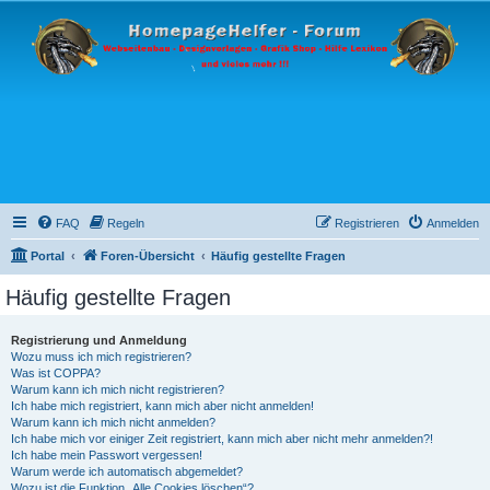
FAQ
Regeln
Registrieren
Anmelden
Portal
Foren-Übersicht
Häufig gestellte Fragen
Häufig gestellte Fragen
Registrierung und Anmeldung
Wozu muss ich mich registrieren?
Was ist COPPA?
Warum kann ich mich nicht registrieren?
Ich habe mich registriert, kann mich aber nicht anmelden!
Warum kann ich mich nicht anmelden?
Ich habe mich vor einiger Zeit registriert, kann mich aber nicht mehr anmelden?!
Ich habe mein Passwort vergessen!
Warum werde ich automatisch abgemeldet?
Wozu ist die Funktion „Alle Cookies löschen“?