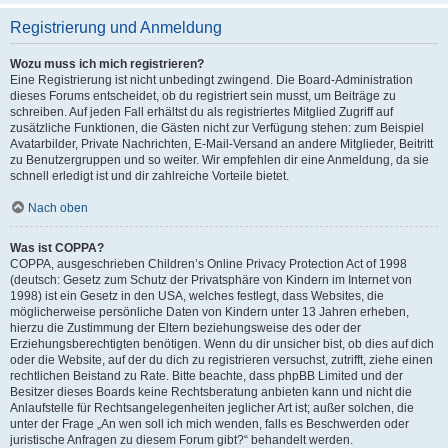
Registrierung und Anmeldung
Wozu muss ich mich registrieren?
Eine Registrierung ist nicht unbedingt zwingend. Die Board-Administration
dieses Forums entscheidet, ob du registriert sein musst, um Beiträge zu
schreiben. Auf jeden Fall erhältst du als registriertes Mitglied Zugriff auf
zusätzliche Funktionen, die Gästen nicht zur Verfügung stehen: zum Beispiel
Avatarbilder, Private Nachrichten, E-Mail-Versand an andere Mitglieder, Beitritt
zu Benutzergruppen und so weiter. Wir empfehlen dir eine Anmeldung, da sie
schnell erledigt ist und dir zahlreiche Vorteile bietet.
Nach oben
Was ist COPPA?
COPPA, ausgeschrieben Children’s Online Privacy Protection Act of 1998
(deutsch: Gesetz zum Schutz der Privatsphäre von Kindern im Internet von
1998) ist ein Gesetz in den USA, welches festlegt, dass Websites, die
möglicherweise persönliche Daten von Kindern unter 13 Jahren erheben,
hierzu die Zustimmung der Eltern beziehungsweise des oder der
Erziehungsberechtigten benötigen. Wenn du dir unsicher bist, ob dies auf dich
oder die Website, auf der du dich zu registrieren versuchst, zutrifft, ziehe einen
rechtlichen Beistand zu Rate. Bitte beachte, dass phpBB Limited und der
Besitzer dieses Boards keine Rechtsberatung anbieten kann und nicht die
Anlaufstelle für Rechtsangelegenheiten jeglicher Art ist; außer solchen, die
unter der Frage „An wen soll ich mich wenden, falls es Beschwerden oder
juristische Anfragen zu diesem Forum gibt?“ behandelt werden.