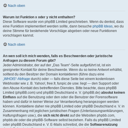
Nach oben
Warum ist Funktion x oder y nicht enthalten?
Diese Software wurde von phpBB Limited geschrieben. Wenn du denkst, dass
eine Funktion implementiert werden sollte, dann besuche
phpBB Ideas
, wo du
deine Stimme für bestehende Vorschläge abgeben oder neue Funktionen
vorschlagen kannst.
Nach oben
An wen soll ich mich wenden, falls es Beschwerden oder juristische
Anfragen zu diesem Forum gibt?
Jeder Administrator, der auf der „Das Team“-Seite aufgeführt ist, ist ein
geeigneter Kontakt für deine Beschwerde. Wenn du so keine Antwort erhältst,
solltest du den Besitzer der Domain kontaktieren (führe dazu eine
„WHOIS“-Abfrage
durch) oder — falls diese Seite bei einem kostenlosen
Webhoster wie z. B. Yahoo!, free.fr, funpic.de usw. liegt — den Support oder
den Abuse-Kontakt des betreffenden Dienstes. Bitte beachte, dass phpBB
Limited (phpBB.com) und phpBB Deutschland e. V. (phpBB.de)
absolut keinen
Einfluss
auf die Benutzung oder den oder die Benutzer der Forensoftware
haben und dafür in keiner Weise zur Verantwortung herangezogen werden
können. Kontaktiere daher nie phpBB Limited oder phpBB Deutschland e. V. in
Zusammenhang mit jeglichen juristischen Fragen (Unterlassungserklärungen,
Haftungsfragen usw.), die
sich nicht direkt
auf die Websiten phpbb.com,
phpbb.de oder die phpBB-Software selbst beziehen. Falls du phpBB Limited
oder phpBB Deutschland e. V. E-Mails schreibst, die die
Softwarenutzung