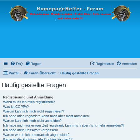
FAQ
Regeln
Registrieren
Anmelden
Portal
Foren-Übersicht
Häufig gestellte Fragen
Häufig gestellte Fragen
Registrierung und Anmeldung
Wozu muss ich mich registrieren?
Was ist COPPA?
Warum kann ich mich nicht registrieren?
Ich habe mich registriert, kann mich aber nicht anmelden!
Warum kann ich mich nicht anmelden?
Ich habe mich vor einiger Zeit registriert, kann mich aber nicht mehr anmelden?!
Ich habe mein Passwort vergessen!
Warum werde ich automatisch abgemeldet?
Wozu ist die Funktion „Alle Cookies löschen“?