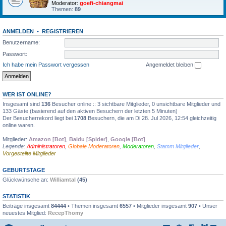
Moderator:
goefi-chiangmai
Themen:
89
ANMELDEN
•
REGISTRIEREN
Benutzername:
Passwort:
Ich habe mein Passwort vergessen
Angemeldet bleiben
WER IST ONLINE?
Insgesamt sind
136
Besucher online :: 3 sichtbare Mitglieder, 0 unsichtbare Mitglieder und
133 Gäste (basierend auf den aktiven Besuchern der letzten 5 Minuten)
Der Besucherrekord liegt bei
1708
Besuchern, die am Di 28. Jul 2026, 12:54 gleichzeitig
online waren.
Mitglieder:
Amazon [Bot]
,
Baidu [Spider]
,
Google [Bot]
Legende:
Administratoren
,
Globale Moderatoren
,
Moderatoren
,
Stamm Mitglieder
,
Vorgestellte Mitglieder
GEBURTSTAGE
Glückwünsche an:
Williamtal
(45)
STATISTIK
Beiträge insgesamt
84444
• Themen insgesamt
6557
• Mitglieder insgesamt
907
• Unser
neuestes Mitglied:
RecepThomy