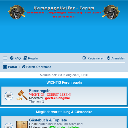
FAQ
Regeln
Registrieren
Anmelden
Portal
Foren-Übersicht
Aktuelle Zeit: So 9. Aug 2026, 14:41
WICHTIG Forenregeln
Forenregeln
WICHTIG! - ZUERST LESEN!
Moderator:
goefi-chiangmai
Themen:
1
Mitgliedervorstellung & Gästeecke
Gästebuch & Topliste
Gäste
dürfen hier lesen und schreiben!
Moderatoren:
HTML-Laie
,
thaileben