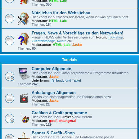
Moderator:
HTML-Laie
Themen:
350
Nützliches für den Websitebau
Hier könnt ihr nützliches reinstellen, wenn ihr was gefunden habt.
Moderator:
HTML-Laie
Themen:
184
Fragen, News & Vorschläge zu den Netzwerken!
Fragen, NEWS oder Verbesserungen zum
Forum
,
Tool-shop
,
Zusatzinfopage
,
Award
etc.
Moderatoren:
HTML-Laie
,
Jasko
Themen:
60
Tutorials
Computer Allgemein
Hier könnt ihr über Computerprobleme & Programme diskutieren
Moderator:
Jasko
Unterforum:
Handy und Tablet
Themen:
242
Anleitungen Allgemein
Videos von HomepageHelfer und Diskussionen dazu.
Moderator:
Jasko
Themen:
21
Grafiken & Grafikprogramme
Hier könnt ihr über
Grafiken
diskutieren!
Moderator:
goefi-chiangmai
Themen:
129
Banner & Grafik -Shop
Hier könnt ihr eure Banner- und Grafikwünsche posten