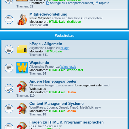
Unterforen:
Anfrage zu Forenpartnerschaft
,
Topliste
Themen:
81
Mitgliedervorstellung
Neue Mitglieder
sollten sich hier bitte kurz vorstellen!
Moderatoren:
HTML-Laie
,
thaileben
Themen:
288
Websitebau
hPage - Allgemein
Allgemeine Fragen zu
hPage
Moderator:
HTML-Laie
Themen:
641
Wapster.de
Allgemeine Fragen zu
Wapster.de
Moderatoren:
HTML-Laie
,
webhostel
Themen:
34
Andere Homepageanbieter
Allgemeine Fragen zu diversen
Homepagebaukästen
und
Webspaces
Moderatoren:
HTML-Laie
,
Jasko
Themen:
110
Content Management Systeme
WordPress, Joomla, Drupal, Typo3, MediaWiki usw.
Moderatoren:
HTML-Laie
,
Jasko
Themen:
18
Fragen zu HTML & Programmiersprachen
CSS, Java Script u.s.w