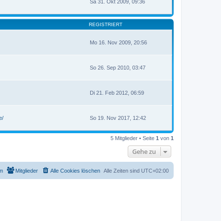
Sa 31. Okt 2009, 09:36
REGISTRIERT
Mo 16. Nov 2009, 20:56
So 26. Sep 2010, 03:47
Di 21. Feb 2012, 06:59
e/
So 19. Nov 2017, 12:42
5 Mitglieder • Seite
1
von
1
Gehe zu
m
Mitglieder
Alle Cookies löschen
Alle Zeiten sind
UTC+02:00