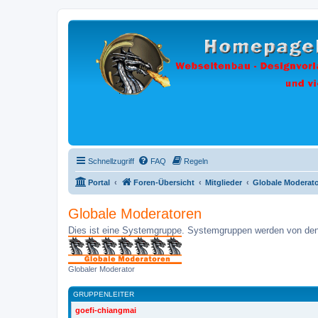
Schnellzugriff
FAQ
Regeln
Portal
Foren-Übersicht
Mitglieder
Globale Moderat
Globale Moderatoren
Dies ist eine Systemgruppe. Systemgruppen werden von den 
Globaler Moderator
GRUPPENLEITER
goefi-chiangmai