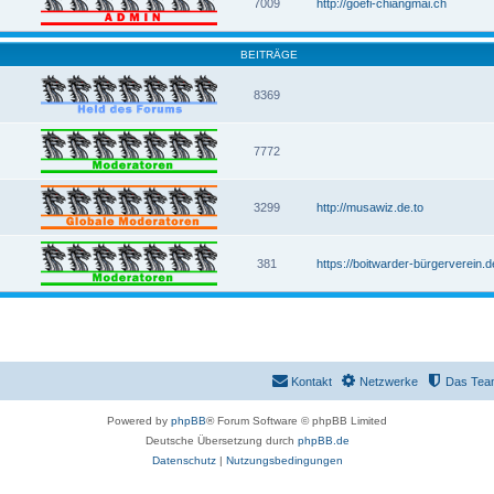
7009
http://goefi-chiangmai.ch
BEITRÄGE
8369
7772
3299
http://musawiz.de.to
381
https://boitwarder-bürgerverein.d
Kontakt
Netzwerke
Das Tea
Powered by
phpBB
® Forum Software © phpBB Limited
Deutsche Übersetzung durch
phpBB.de
Datenschutz
|
Nutzungsbedingungen