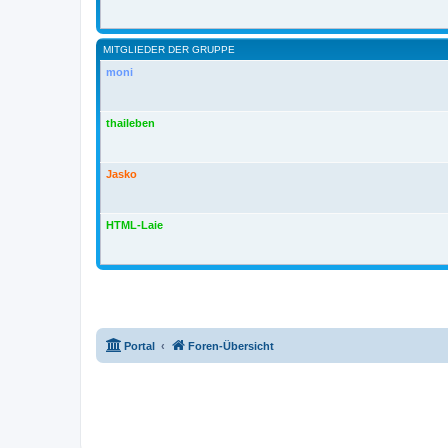
MITGLIEDER DER GRUPPE
moni
thaileben
Jasko
HTML-Laie
Portal
Foren-Übersicht