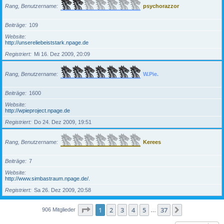
Rang, Benutzername
psychorazzor
Beiträge
109
Website
http://unsereliebeiststark.npage.de
Registriert
Mi 16. Dez 2009, 20:09
Rang, Benutzername
W.Pie.
Beiträge
1600
Website
http://wpieproject.npage.de
Registriert
Do 24. Dez 2009, 19:51
Rang, Benutzername
Kerees
Beiträge
7
Website
http://www.simbastraum.npage.de/.
Registriert
Sa 26. Dez 2009, 20:58
Seite
1
von
37
1
2
3
4
5
37
Nächste
906 Mitglieder
…