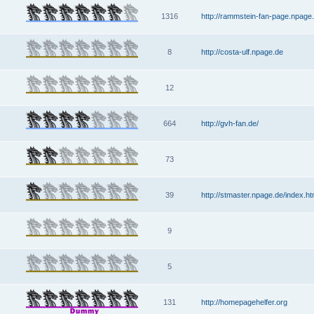
1316
http://rammstein-fan-page.npage
8
http://costa-ulf.npage.de
12
664
http://gvh-fan.de/
73
39
http://stmaster.npage.de/index.h
9
5
131
http://homepagehelfer.org