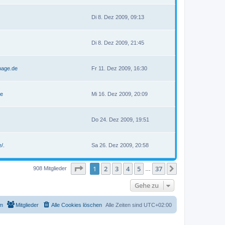
Di 8. Dez 2009, 09:13
Di 8. Dez 2009, 21:45
page.de
Fr 11. Dez 2009, 16:30
de
Mi 16. Dez 2009, 20:09
Do 24. Dez 2009, 19:51
/.
Sa 26. Dez 2009, 20:58
Seite
1
von
37
1
2
3
4
5
37
Nächste
908 Mitglieder
…
Gehe zu
m
Mitglieder
Alle Cookies löschen
Alle Zeiten sind
UTC+02:00