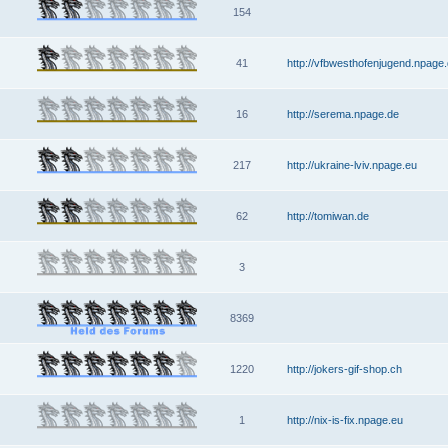
154
41
http://vfbwesthofenjugend.npage
16
http://serema.npage.de
217
http://ukraine-lviv.npage.eu
62
http://tomiwan.de
3
8369
1220
http://jokers-gif-shop.ch
1
http://nix-is-fix.npage.eu