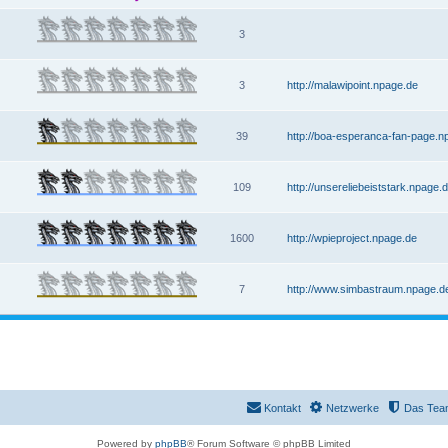
3
3
http://malawipoint.npage.de
39
http://boa-esperanca-fan-page.n
109
http://unsereliebeiststark.npage.
1600
http://wpieproject.npage.de
7
http://www.simbastraum.npage.de
Kontakt
Netzwerke
Das Tea
Powered by
phpBB
® Forum Software © phpBB Limited