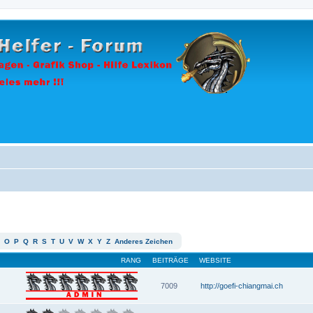
O
P
Q
R
S
T
U
V
W
X
Y
Z
Anderes Zeichen
RANG
BEITRÄGE
WEBSITE
7009
http://goefi-chiangmai.ch