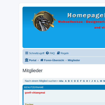
Schnellzugriff
FAQ
Regeln
Portal
Foren-Übersicht
Mitglieder
Mitglieder
Nach einem Mitglied suchen
•
Alle
A
B
C
D
E
F
G
H
I
J
K
L
M
N
BENUTZERNAME
goefi-chiangmai
Zocker