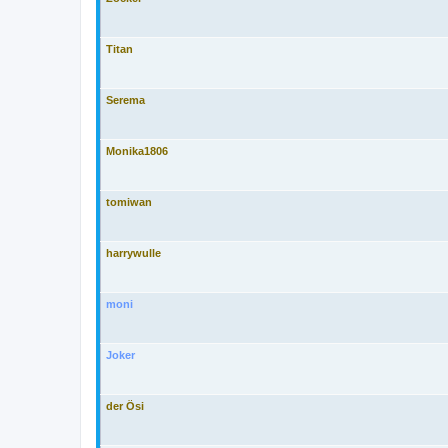
Titan
Serema
Monika1806
tomiwan
harrywulle
moni
Joker
der Ösi