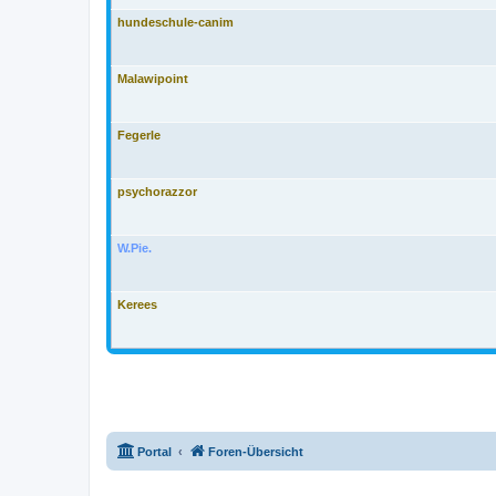
hundeschule-canim
Malawipoint
Fegerle
psychorazzor
W.Pie.
Kerees
Portal
Foren-Übersicht