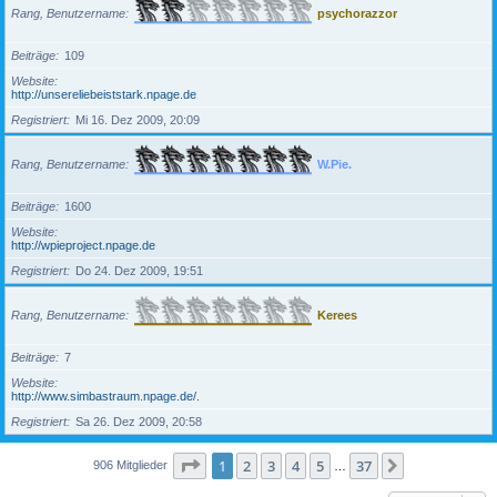
Rang, Benutzername
psychorazzor
Beiträge
109
Website
http://unsereliebeiststark.npage.de
Registriert
Mi 16. Dez 2009, 20:09
Rang, Benutzername
W.Pie.
Beiträge
1600
Website
http://wpieproject.npage.de
Registriert
Do 24. Dez 2009, 19:51
Rang, Benutzername
Kerees
Beiträge
7
Website
http://www.simbastraum.npage.de/.
Registriert
Sa 26. Dez 2009, 20:58
Seite
1
von
37
1
2
3
4
5
37
Nächste
906 Mitglieder
…