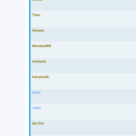
Titan
Serema
Monika1806
tomiwan
harrywulle
moni
Joker
der Ösi