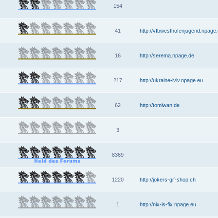
154
41
http://vfbwesthofenjugend.npage
16
http://serema.npage.de
217
http://ukraine-lviv.npage.eu
62
http://tomiwan.de
3
8369
1220
http://jokers-gif-shop.ch
1
http://nix-is-fix.npage.eu