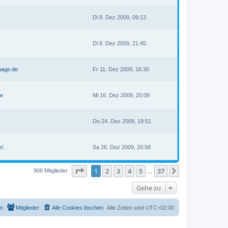
Di 8. Dez 2009, 09:13
Di 8. Dez 2009, 21:45
page.de
Fr 11. Dez 2009, 16:30
de
Mi 16. Dez 2009, 20:09
Do 24. Dez 2009, 19:51
/.
Sa 26. Dez 2009, 20:58
Seite
1
von
37
1
2
3
4
5
37
Nächste
906 Mitglieder
…
Gehe zu
m
Mitglieder
Alle Cookies löschen
Alle Zeiten sind
UTC+02:00