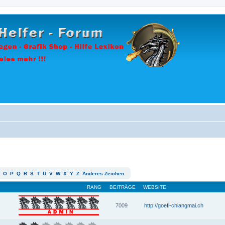
O
P
Q
R
S
T
U
V
W
X
Y
Z
Anderes Zeichen
RANG
BEITRÄGE
WEBSITE
7009
http://goefi-chiangmai.ch