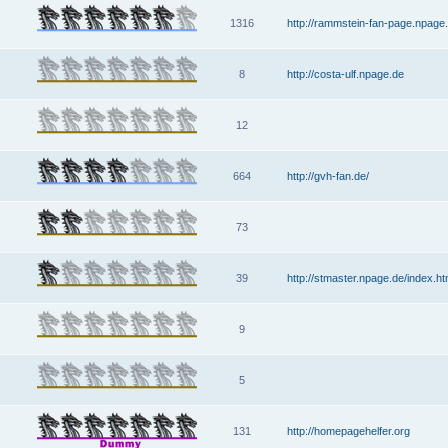
1316
http://rammstein-fan-page.npage
8
http://costa-ulf.npage.de
12
664
http://gvh-fan.de/
73
39
http://stmaster.npage.de/index.h
9
5
131
http://homepagehelfer.org