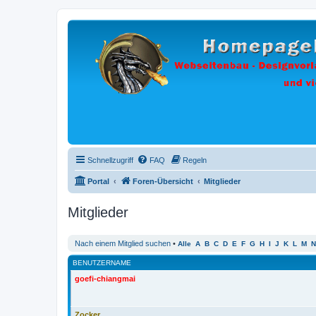
Schnellzugriff
FAQ
Regeln
Portal
Foren-Übersicht
Mitglieder
Mitglieder
Nach einem Mitglied suchen
•
Alle
A
B
C
D
E
F
G
H
I
J
K
L
M
N
BENUTZERNAME
goefi-chiangmai
Zocker