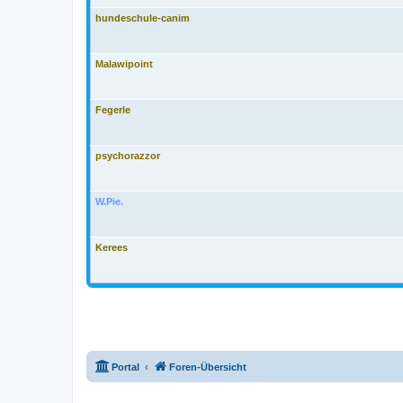
hundeschule-canim
Malawipoint
Fegerle
psychorazzor
W.Pie.
Kerees
Portal
Foren-Übersicht