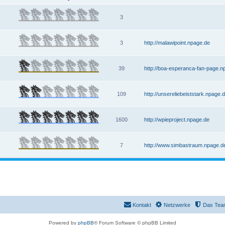
3
3
http://malawipoint.npage.de
39
http://boa-esperanca-fan-page.n
109
http://unsereliebeiststark.npage.
1600
http://wpieproject.npage.de
7
http://www.simbastraum.npage.de
Kontakt
Netzwerke
Das Tea
Powered by
phpBB
® Forum Software © phpBB Limited