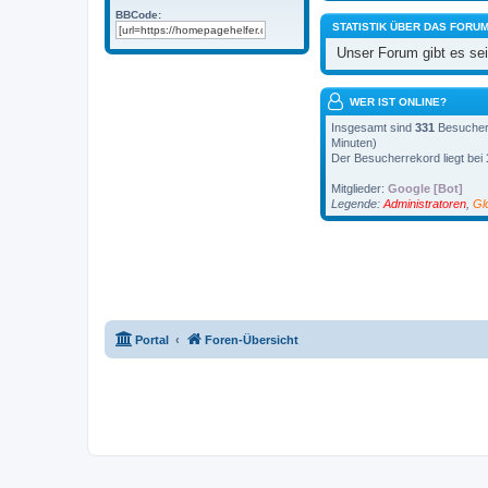
BBCode:
STATISTIK ÜBER DAS FORU
Unser Forum gibt es se
WER IST ONLINE?
Insgesamt sind
331
Besucher o
Minuten)
Der Besucherrekord liegt bei
Mitglieder:
Google [Bot]
Legende:
Administratoren
,
Gl
Portal
Foren-Übersicht