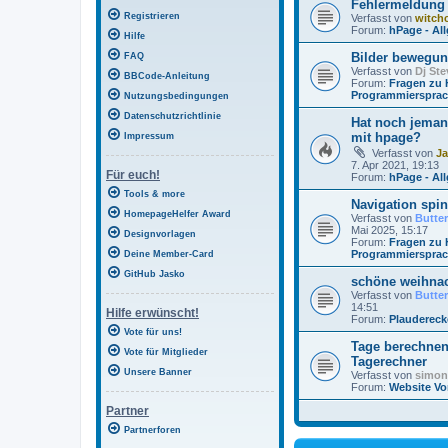
Fehlermeldung
Registrieren
Verfasst von
witchc
Forum:
hPage - Al
Hilfe
Bilder bewegu
FAQ
Verfasst von
Dj Ste
BBCode-Anleitung
Forum:
Fragen zu
Programmierspra
Nutzungsbedingungen
Datenschutzrichtlinie
Hat noch jeman
mit hpage?
Impressum
Verfasst von
J
7. Apr 2021, 19:13
Für euch!
Forum:
hPage - Al
Tools & more
Navigation spin
HomepageHelfer Award
Verfasst von
Butte
Mai 2025, 15:17
Designvorlagen
Forum:
Fragen zu
Programmierspra
Deine Member-Card
GitHub Jasko
schöne weihna
Verfasst von
Butte
14:51
Hilfe erwünscht!
Forum:
Plaudereck
Vote für uns!
Tage berechnen
Vote für Mitglieder
Tagerechner
Unsere Banner
Verfasst von
simon
Forum:
Website Vo
Partner
Partnerforen