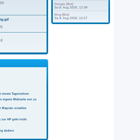
e
:03
Google [Bot]
r
Sa 8. Aug 2026, 12:39
B
e
Bing [Bot]
i
Sa 8. Aug 2026, 12:27
ig.gif
t
r
25
a
g
18
r
t einem Tagerechner
ne eigene Webseite von zu
 Wapster erstellen
 zur HP geht nicht
ng ändern