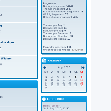
t
u
Insgesamt
r
e
Beiträge insgesamt
84444
a
s
Themen insgesamt
6557
g
t
Bekanntmachungen insgesamt:
38
e
Wichtig insgesamt:
70
04
r
Dateianhänge insgesamt:
435
B
e
Themen pro Tag:
1
ng
i
Beiträge pro Tag:
14
t
Benutzer pro Tag:
0
24
r
Themen pro Benutzer:
7
a
Beiträge pro Benutzer:
93
g
Beiträge pro Thema:
13
deine eigen…
Mitglieder insgesamt
906
16
Unser neuestes Mitglied:
LloydNof
- Wächter
KALENDER
28
Aug. 2026
Mo
Di
Mi
Do
Fr
Sa
So
1
2
3
4
5
6
7
8
9
10
11
12
13
14
15
16
17
18
19
20
21
22
23
24
25
26
27
28
29
30
31
N
e
:48
LETZTE BOTS
u
e
s
Baidu [Spider]
Sa 8. Aug 2026, 12:55
t