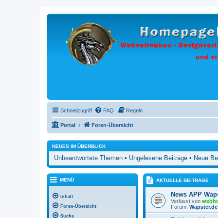
Schnellzugriff
FAQ
Regeln
Portal
Foren-Übersicht
NEUES IM ÜBERBLICK
Unbeantwortete Themen
•
Ungelesene Beiträge
•
Neue Be
MENÜ
AKTUELLE BEITRÄGE
News APP Waps
Inhalt
Verfasst von
webho
Foren-Übersicht
Forum:
Wapster.de
Suche