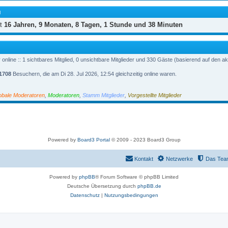
M
it
16 Jahren, 9 Monaten, 8 Tagen, 1 Stunde und 38 Minuten
nline :: 1 sichtbares Mitglied, 0 unsichtbare Mitglieder und 330 Gäste (basierend auf den a
1708
Besuchern, die am Di 28. Jul 2026, 12:54 gleichzeitig online waren.
obale Moderatoren
,
Moderatoren
,
Stamm Mitglieder
,
Vorgestellte Mitglieder
Powered by
Board3 Portal
© 2009 - 2023 Board3 Group
Kontakt
Netzwerke
Das Tea
Powered by
phpBB
® Forum Software © phpBB Limited
Deutsche Übersetzung durch
phpBB.de
Datenschutz
|
Nutzungsbedingungen