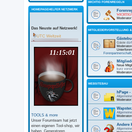
WICHTIG FORENREGELN
HOMEPAGEHELFER NETZWERK
Forenre
WICHTIG!
Moderator
Das Neuste auf Netzwerk!
MITGLIEDERVORSTELLUNG 
UTC Weltzeit
Gästebu
Gäste
dürf
Moderator
Unterforen
Forenpartnerschaft
Mitglied
Neue Mitgl
kurz vorste
Moderator
WEBSITEBAU
hPage -
Allgemein
Moderator
Wapster
Allgemein
TOOLS & more
Moderator
Unser Forumteam hat jetzt
Andere 
einen eigenen Tool-shop, wir
Allgemeine
haben, Generatoren,