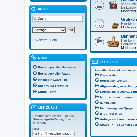
Videos vo
Diskussio
SUCHE
Moderator
Grafike
Hier könnt
Moderator
Banner 
Erweiterte Suche
Hier könnt
Grafikwün
Moderator
LINKS
AKTUELLES
HomepageHelfer Netzwerke
Aktuelle Bekanntmachunge
HomepageHelfer Award
Wapster.de
Mitglieder Awardliste
Homepagemaker.eu
Bundesliga Tippspiel
Allgemeinfragen zu Handy
Kommerzielle Dienste | Bi
GitHub Jasko
Information und Regeln!
guxdu.com
LINK ZU UNS
Bei Störung von Npage
Infos Tool-Shop
Benutze bitte diesen Link um
"HomepageHelfer.org"
bei dir zu
Anfrage zur Forenpartners
verlinken:
Npage - Hilfe-Lexikon Suc
HTML: