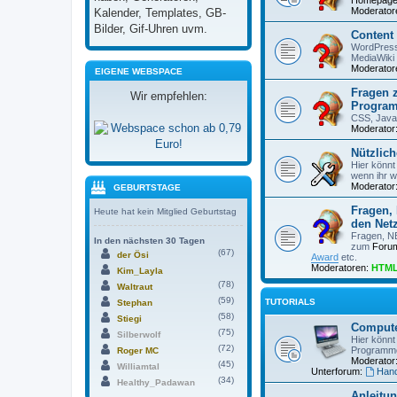
Homepage
Moderator
Kalender, Templates, GB-
Bilder, Gif-Uhren uvm.
Content
WordPress
MediaWiki
Moderator
EIGENE WEBSPACE
Fragen 
Wir empfehlen:
Program
CSS, Java 
Moderator
Nützlic
Hier könnt 
wenn ihr w
Moderator
GEBURTSTAGE
Fragen,
Heute hat kein Mitglied Geburtstag
den Net
Fragen, N
In den nächsten 30 Tagen
zum
Foru
(67)
der Ösi
Award
etc.
Moderatoren:
HTML
Kim_Layla
(78)
Waltraut
(59)
TUTORIALS
Stephan
(58)
Stiegi
Compute
(75)
Silberwolf
Hier könnt
(72)
Programme
Roger MC
Moderator
(45)
Williamtal
Unterforum:
Hand
(34)
Healthy_Padawan
Anleitu