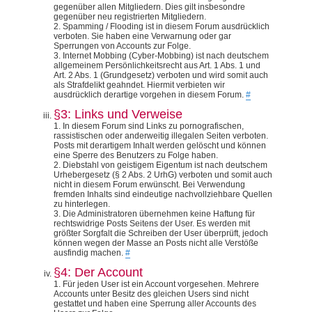
gegenüber allen Mitgliedern. Dies gilt insbesondre
gegenüber neu registrierten Mitgliedern.
2. Spamming / Flooding ist in diesem Forum ausdrücklich
verboten. Sie haben eine Verwarnung oder gar
Sperrungen von Accounts zur Folge.
3. Internet Mobbing (Cyber-Mobbing) ist nach deutschem
allgemeinem Persönlichkeitsrecht aus Art. 1 Abs. 1 und
Art. 2 Abs. 1 (Grundgesetz) verboten und wird somit auch
als Strafdelikt geahndet. Hiermit verbieten wir
ausdrücklich derartige vorgehen in diesem Forum.
#
§3: Links und Verweise
1. In diesem Forum sind Links zu pornografischen,
rassistischen oder anderweitig illegalen Seiten verboten.
Posts mit derartigem Inhalt werden gelöscht und können
eine Sperre des Benutzers zu Folge haben.
2. Diebstahl von geistigem Eigentum ist nach deutschem
Urhebergesetz (§ 2 Abs. 2 UrhG) verboten und somit auch
nicht in diesem Forum erwünscht. Bei Verwendung
fremden Inhalts sind eindeutige nachvollziehbare Quellen
zu hinterlegen.
3. Die Administratoren übernehmen keine Haftung für
rechtswidrige Posts Seitens der User. Es werden mit
größter Sorgfalt die Schreiben der User überprüft, jedoch
können wegen der Masse an Posts nicht alle Verstöße
ausfindig machen.
#
§4: Der Account
1. Für jeden User ist ein Account vorgesehen. Mehrere
Accounts unter Besitz des gleichen Users sind nicht
gestattet und haben eine Sperrung aller Accounts des