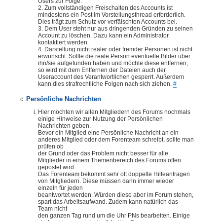
Users zur Folge.
2. Zum vollständigen Freischalten des Accounts ist
mindestens ein Post im Vorstellungsthread erforderlich.
Dies trägt zum Schutz vor verfälschten Accounts bei.
3. Dem User steht nur aus dringenden Gründen zu seinen
Account zu löschen. Dazu kann ein Administrator
kontaktiert werden.
4. Darstellung nicht realer oder fremder Personen ist nicht
erwünscht. Sollte die reale Person eventuelle Bilder über
ihn/sie aufgefunden haben und möchte diese entfernen,
so wird mit dem Entfernen der Dateien auch der
Useraccount des Verantwortlichen gesperrt. Außerdem
kann dies strafrechtliche Folgen nach sich ziehen.
#
Persönliche Nachrichten
Hier möchten wir allen Mitgliedern des Forums nochmals
einige Hinweise zur Nutzung der Persönlichen
Nachrichten geben.
Bevor ein Mitglied eine Persönliche Nachricht an ein
anderes Mitglied oder dem Forenteam schreibt, sollte man
prüfen ob
der Grund oder das Problem nicht besser für alle
Mitglieder in einem Themenbereich des Forums offen
gepostet wird.
Das Forenteam bekommt sehr oft doppelte Hilfeanfragen
von Mitgliedern. Diese müssen dann immer wieder
einzeln für jeden
beantwortet werden. Würden diese aber im Forum stehen,
spart das Arbeitsaufwand. Zudem kann natürlich das
Team nicht
den ganzen Tag rund um die Uhr PNs bearbeiten. Einige