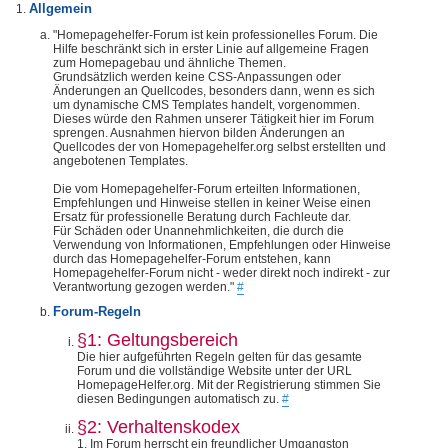
Allgemein
"Homepagehelfer-Forum ist kein professionelles Forum. Die
Hilfe beschränkt sich in erster Linie auf allgemeine Fragen
zum Homepagebau und ähnliche Themen.
Grundsätzlich werden keine CSS-Anpassungen oder
Änderungen an Quellcodes, besonders dann, wenn es sich
um dynamische CMS Templates handelt, vorgenommen.
Dieses würde den Rahmen unserer Tätigkeit hier im Forum
sprengen. Ausnahmen hiervon bilden Änderungen an
Quellcodes der von Homepagehelfer.org selbst erstellten und
angebotenen Templates.
Die vom Homepagehelfer-Forum erteilten Informationen,
Empfehlungen und Hinweise stellen in keiner Weise einen
Ersatz für professionelle Beratung durch Fachleute dar.
Für Schäden oder Unannehmlichkeiten, die durch die
Verwendung von Informationen, Empfehlungen oder Hinweise
durch das Homepagehelfer-Forum entstehen, kann
Homepagehelfer-Forum nicht - weder direkt noch indirekt - zur
Verantwortung gezogen werden."
#
Forum-Regeln
§1: Geltungsbereich
Die hier aufgeführten Regeln gelten für das gesamte
Forum und die vollständige Website unter der URL
HomepageHelfer.org. Mit der Registrierung stimmen Sie
diesen Bedingungen automatisch zu.
#
§2: Verhaltenskodex
1. Im Forum herrscht ein freundlicher Umgangston