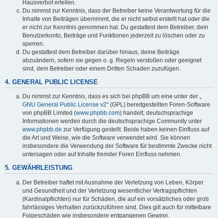
Hausverbot erteilen.
Du nimmst zur Kenntnis, dass der Betreiber keine Verantwortung für die
Inhalte von Beiträgen übernimmt, die er nicht selbst erstellt hat oder die
er nicht zur Kenntnis genommen hat. Du gestattest dem Betreiber, dein
Benutzerkonto, Beiträge und Funktionen jederzeit zu löschen oder zu
sperren.
Du gestattest dem Betreiber darüber hinaus, deine Beiträge
abzuändern, sofern sie gegen o. g. Regeln verstoßen oder geeignet
sind, dem Betreiber oder einem Dritten Schaden zuzufügen.
4. GENERAL PUBLIC LICENSE
Du nimmst zur Kenntnis, dass es sich bei phpBB um eine unter der „
GNU General Public License v2
“ (GPL) bereitgestellten Foren-Software
von phpBB Limited (
www.phpbb.com
) handelt; deutschsprachige
Informationen werden durch die deutschsprachige Community unter
www.phpbb.de
zur Verfügung gestellt. Beide haben keinen Einfluss auf
die Art und Weise, wie die Software verwendet wird. Sie können
insbesondere die Verwendung der Software für bestimmte Zwecke nicht
untersagen oder auf Inhalte fremder Foren Einfluss nehmen.
5. GEWÄHRLEISTUNG
Der Betreiber haftet mit Ausnahme der Verletzung von Leben, Körper
und Gesundheit und der Verletzung wesentlicher Vertragspflichten
(Kardinalpflichten) nur für Schäden, die auf ein vorsätzliches oder grob
fahrlässiges Verhalten zurückzuführen sind. Dies gilt auch für mittelbare
Folgeschäden wie insbesondere entgangenen Gewinn.