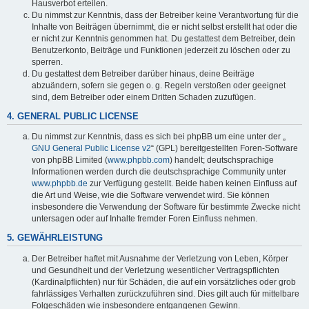
Hausverbot erteilen.
Du nimmst zur Kenntnis, dass der Betreiber keine Verantwortung für die
Inhalte von Beiträgen übernimmt, die er nicht selbst erstellt hat oder die
er nicht zur Kenntnis genommen hat. Du gestattest dem Betreiber, dein
Benutzerkonto, Beiträge und Funktionen jederzeit zu löschen oder zu
sperren.
Du gestattest dem Betreiber darüber hinaus, deine Beiträge
abzuändern, sofern sie gegen o. g. Regeln verstoßen oder geeignet
sind, dem Betreiber oder einem Dritten Schaden zuzufügen.
4. GENERAL PUBLIC LICENSE
Du nimmst zur Kenntnis, dass es sich bei phpBB um eine unter der „
GNU General Public License v2
“ (GPL) bereitgestellten Foren-Software
von phpBB Limited (
www.phpbb.com
) handelt; deutschsprachige
Informationen werden durch die deutschsprachige Community unter
www.phpbb.de
zur Verfügung gestellt. Beide haben keinen Einfluss auf
die Art und Weise, wie die Software verwendet wird. Sie können
insbesondere die Verwendung der Software für bestimmte Zwecke nicht
untersagen oder auf Inhalte fremder Foren Einfluss nehmen.
5. GEWÄHRLEISTUNG
Der Betreiber haftet mit Ausnahme der Verletzung von Leben, Körper
und Gesundheit und der Verletzung wesentlicher Vertragspflichten
(Kardinalpflichten) nur für Schäden, die auf ein vorsätzliches oder grob
fahrlässiges Verhalten zurückzuführen sind. Dies gilt auch für mittelbare
Folgeschäden wie insbesondere entgangenen Gewinn.