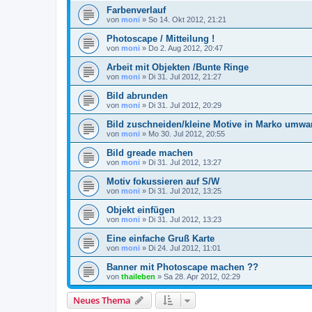
Farbenverlauf
von
moni
»
So 14. Okt 2012, 21:21
Photoscape / Mitteilung !
von
moni
»
Do 2. Aug 2012, 20:47
Arbeit mit Objekten /Bunte Ringe
von
moni
»
Di 31. Jul 2012, 21:27
Bild abrunden
von
moni
»
Di 31. Jul 2012, 20:29
Bild zuschneiden/kleine Motive in Marko umwa
von
moni
»
Mo 30. Jul 2012, 20:55
Bild greade machen
von
moni
»
Di 31. Jul 2012, 13:27
Motiv fokussieren auf S/W
von
moni
»
Di 31. Jul 2012, 13:25
Objekt einfügen
von
moni
»
Di 31. Jul 2012, 13:23
Eine einfache Gruß Karte
von
moni
»
Di 24. Jul 2012, 11:01
Banner mit Photoscape machen ??
von
thaileben
»
Sa 28. Apr 2012, 02:29
Neues Thema