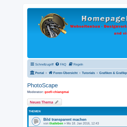
Schnellzugriff
FAQ
Regeln
Portal
Foren-Übersicht
Tutorials
Grafiken & Grafi
PhotoScape
Moderator:
goefi-chiangmai
Neues Thema
THEMEN
Bild transparent machen
von
thaileben
»
Mo 18. Jan 2016, 12:43