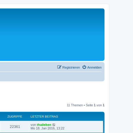
Registrieren
Anmelden
11 Themen • Seite
1
von
1
ZUGRIFFE
LETZTER BEITRAG
L
von
thaileben
Z
22361
e
Mo 18. Jan 2016, 13:22
t