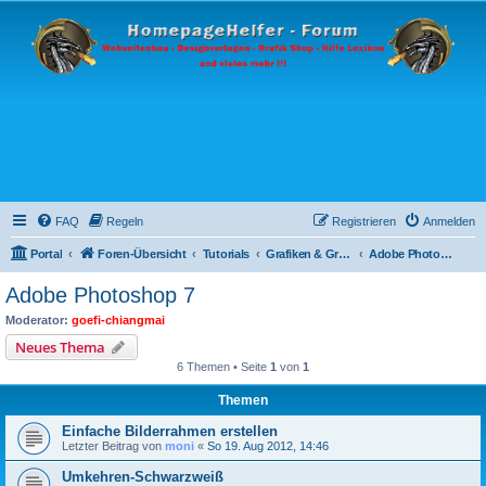
FAQ
Regeln
Registrieren
Anmelden
Portal
Foren-Übersicht
Tutorials
Grafiken & Grafikprogramme
Adobe Photoshop 7
Adobe Photoshop 7
Moderator:
goefi-chiangmai
Neues Thema
6 Themen • Seite
1
von
1
Themen
Einfache Bilderrahmen erstellen
Letzter Beitrag von
moni
«
So 19. Aug 2012, 14:46
Umkehren-Schwarzweiß