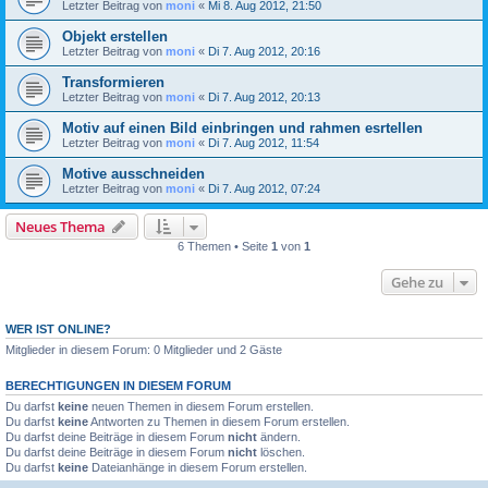
Letzter Beitrag von
moni
«
Mi 8. Aug 2012, 21:50
Objekt erstellen
Letzter Beitrag von
moni
«
Di 7. Aug 2012, 20:16
Transformieren
Letzter Beitrag von
moni
«
Di 7. Aug 2012, 20:13
Motiv auf einen Bild einbringen und rahmen esrtellen
Letzter Beitrag von
moni
«
Di 7. Aug 2012, 11:54
Motive ausschneiden
Letzter Beitrag von
moni
«
Di 7. Aug 2012, 07:24
Neues Thema
6 Themen • Seite
1
von
1
Gehe zu
WER IST ONLINE?
Mitglieder in diesem Forum: 0 Mitglieder und 2 Gäste
BERECHTIGUNGEN IN DIESEM FORUM
Du darfst
keine
neuen Themen in diesem Forum erstellen.
Du darfst
keine
Antworten zu Themen in diesem Forum erstellen.
Du darfst deine Beiträge in diesem Forum
nicht
ändern.
Du darfst deine Beiträge in diesem Forum
nicht
löschen.
Du darfst
keine
Dateianhänge in diesem Forum erstellen.