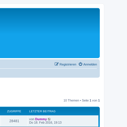
Registrieren
Anmelden
10 Themen • Seite
1
von
1
ZUGRIFFE
LETZTER BEITRAG
L
von
Dummy
Z
28481
e
Do 18. Feb 2016, 19:13
t