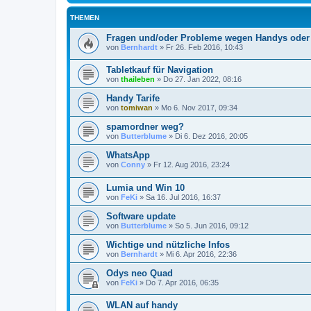
THEMEN
Fragen und/oder Probleme wegen Handys oder 
von
Bernhardt
»
Fr 26. Feb 2016, 10:43
Tabletkauf für Navigation
von
thaileben
»
Do 27. Jan 2022, 08:16
Handy Tarife
von
tomiwan
»
Mo 6. Nov 2017, 09:34
spamordner weg?
von
Butterblume
»
Di 6. Dez 2016, 20:05
WhatsApp
von
Conny
»
Fr 12. Aug 2016, 23:24
Lumia und Win 10
von
FeKi
»
Sa 16. Jul 2016, 16:37
Software update
von
Butterblume
»
So 5. Jun 2016, 09:12
Wichtige und nützliche Infos
von
Bernhardt
»
Mi 6. Apr 2016, 22:36
Odys neo Quad
von
FeKi
»
Do 7. Apr 2016, 06:35
WLAN auf handy