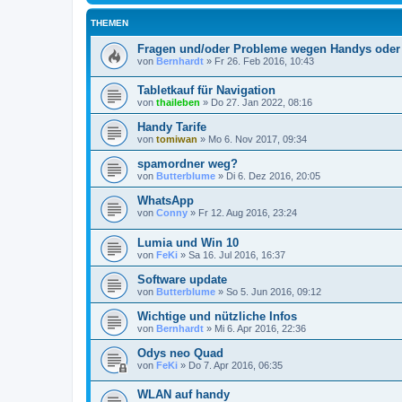
THEMEN
Fragen und/oder Probleme wegen Handys oder 
von
Bernhardt
»
Fr 26. Feb 2016, 10:43
Tabletkauf für Navigation
von
thaileben
»
Do 27. Jan 2022, 08:16
Handy Tarife
von
tomiwan
»
Mo 6. Nov 2017, 09:34
spamordner weg?
von
Butterblume
»
Di 6. Dez 2016, 20:05
WhatsApp
von
Conny
»
Fr 12. Aug 2016, 23:24
Lumia und Win 10
von
FeKi
»
Sa 16. Jul 2016, 16:37
Software update
von
Butterblume
»
So 5. Jun 2016, 09:12
Wichtige und nützliche Infos
von
Bernhardt
»
Mi 6. Apr 2016, 22:36
Odys neo Quad
von
FeKi
»
Do 7. Apr 2016, 06:35
WLAN auf handy