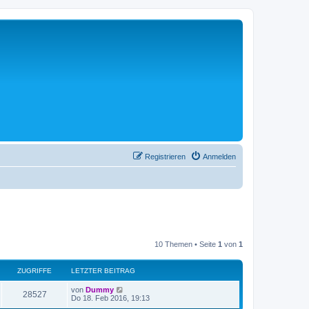
Registrieren
Anmelden
10 Themen • Seite
1
von
1
ZUGRIFFE
LETZTER BEITRAG
L
von
Dummy
Z
28527
e
Do 18. Feb 2016, 19:13
t