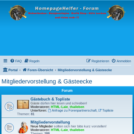
FAQ
Regeln
Registrieren
Anmelden
Portal
Foren-Übersicht
Mitgliedervorstellung & Gästeecke
Mitgliedervorstellung & Gästeecke
Forum
Gästebuch & Topliste
Gäste
dürfen hier lesen und schreiben!
Moderatoren:
HTML-Laie
,
thaileben
Unterforen:
Anfrage zu Forenpartnerschaft
,
Topliste
Themen:
81
Mitgliedervorstellung
Neue Mitglieder
sollten sich hier bitte kurz vorstellen!
Moderatoren:
HTML-Laie
,
thaileben
Themen:
288