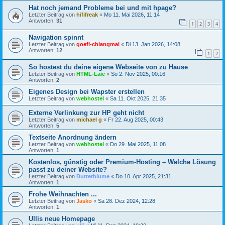
Hat noch jemand Probleme bei und mit hpage?
Letzter Beitrag von
hififreak
«
Mo 11. Mai 2026, 11:14
Antworten:
31
1
2
3
4
Navigation spinnt
Letzter Beitrag von
goefi-chiangmai
«
Di 13. Jan 2026, 14:08
Antworten:
12
1
2
So hostest du deine eigene Webseite von zu Hause
Letzter Beitrag von
HTML-Laie
«
So 2. Nov 2025, 00:16
Antworten:
2
Eigenes Design bei Wapster erstellen
Letzter Beitrag von
webhostel
«
Sa 11. Okt 2025, 21:35
Externe Verlinkung zur HP geht nicht
Letzter Beitrag von
michael g
«
Fr 22. Aug 2025, 00:43
Antworten:
5
Textseite Anordnung ändern
Letzter Beitrag von
webhostel
«
Do 29. Mai 2025, 11:08
Antworten:
1
Kostenlos, günstig oder Premium-Hosting – Welche Lösung
passt zu deiner Website?
Letzter Beitrag von
Butterblume
«
Do 10. Apr 2025, 21:31
Antworten:
1
Frohe Weihnachten ...
Letzter Beitrag von
Jasko
«
Sa 28. Dez 2024, 12:28
Antworten:
1
Ullis neue Homepage