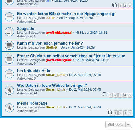
Letzter Beitrag von
ulli
«
Mi 11. Dez 2024, 10:20
Antworten:
22
1
2
3
Es werden keine Bilder mehr in der Hpage angezeigt
Letzter Beitrag von
Jaden
«
So 18. Aug 2024, 12:46
Antworten:
1
2page.de
Letzter Beitrag von
goefi-chiangmai
«
Mi 31. Jul 2024, 18:31
Antworten:
1
Kann mir von euch jemand helfen?
Letzter Beitrag von
SteffiG
«
Do 27. Jun 2024, 16:39
Frage: Objekt zum selbst verschieben auf jeder Unterseite
Letzter Beitrag von
goefi-chiangmai
«
So 19. Mai 2024, 01:12
Antworten:
9
Ich bräuchte Hilfe
Letzter Beitrag von
Stuart_Little
«
Do 2. Mai 2024, 07:46
Antworten:
6
Wie Daten in leere Webseite bringen?
Letzter Beitrag von
Stuart_Little
«
Do 2. Mai 2024, 07:45
Antworten:
41
1
2
3
4
5
Meine Hompage
Letzter Beitrag von
Stuart_Little
«
Do 2. Mai 2024, 07:44
Antworten:
37
1
2
3
4
Gehe zu