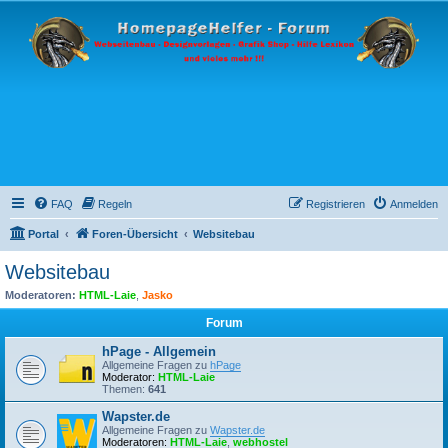
FAQ
Regeln
Registrieren
Anmelden
Portal
Foren-Übersicht
Websitebau
Websitebau
Moderatoren:
HTML-Laie
,
Jasko
Forum
hPage - Allgemein
Allgemeine Fragen zu
hPage
Moderator:
HTML-Laie
Themen:
641
Wapster.de
Allgemeine Fragen zu
Wapster.de
Moderatoren:
HTML-Laie
,
webhostel