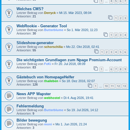
1
4
5
6
7
…
Welches CMS?
Letzter Beitrag von
Derryck
«
Mi 15. Mär 2023, 08:04
Antworten:
21
1
2
3
WebRookie - Generator Tool
Letzter Beitrag von
Butterblume
«
So 1. Mär 2020, 11:23
Antworten:
30
1
2
3
4
Slideshow-generator
Letzter Beitrag von
schorschilia
«
Mo 22. Okt 2018, 02:41
Antworten:
55
1
2
3
4
5
6
Die wichtigsten Grundlagen zum Npage Premium-Account
Letzter Beitrag von
FeKi
«
Fr 20. Jul 2018, 08:09
Antworten:
83
1
6
7
8
9
…
Gästebuch von HomepageHelfer
Letzter Beitrag von
thaileben
«
So 18. Dez 2016, 02:07
Antworten:
126
1
10
11
12
13
…
News APP Wapster
Letzter Beitrag von
webhostel
«
Di 4. Aug 2026, 19:41
Fehlermeldung
Letzter Beitrag von
Butterblume
«
So 19. Jul 2026, 14:12
Antworten:
9
Bilder bewegung
Letzter Beitrag von
moni
«
Mo 1. Jun 2026, 21:24
Antworten:
3