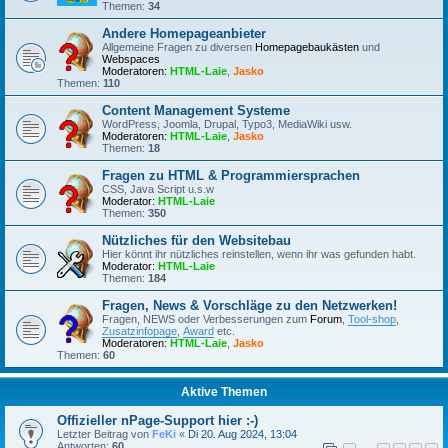
Themen:
34
Andere Homepageanbieter
Allgemeine Fragen zu diversen
Homepagebaukästen
und
Webspaces
Moderatoren:
HTML-Laie
,
Jasko
Themen:
110
Content Management Systeme
WordPress, Joomla, Drupal, Typo3, MediaWiki usw.
Moderatoren:
HTML-Laie
,
Jasko
Themen:
18
Fragen zu HTML & Programmiersprachen
CSS, Java Script u.s.w
Moderator:
HTML-Laie
Themen:
350
Nützliches für den Websitebau
Hier könnt ihr nützliches reinstellen, wenn ihr was gefunden habt.
Moderator:
HTML-Laie
Themen:
184
Fragen, News & Vorschläge zu den Netzwerken!
Fragen, NEWS oder Verbesserungen zum
Forum
,
Tool-shop
,
Zusatzinfopage
,
Award
etc.
Moderatoren:
HTML-Laie
,
Jasko
Themen:
60
Aktive Themen
Offizieller nPage-Support hier :-)
Letzter Beitrag von
FeKi
«
Di 20. Aug 2024, 13:04
Antworten:
60