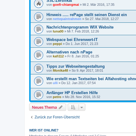
SSL-Zertifikat
von
goefi-chiangmai
»
Mi 2. Mär 2016, 17:35
Hinweis ..... rePage stellt seinen Dienst ein
von
nettepaintrahmen
»
So 27. Mai 2018, 12:27
Nachrichtenprogramm WIX Website
von
luna00
»
Mi 7. Feb 2018, 12:26
Webspace bei Ehrenwert-IT
von
peppi
»
Do 1. Jun 2017, 21:23
Alternativen nach nPage
von
kafi112
»
Fr 8. Jan 2016, 01:25
Tipps zur Webseitengestaltung
von
Monika48
»
So 9. Apr 2017, 18:01
Wie erstellt man Textseiten bei Alfahosting oh
von
ulli
»
Do 12. Jan 2017, 07:54
Anfänger HP Erstellen Hilfe
von
petro
»
Mo 28. Nov 2016, 15:32
Neues Thema
Zurück zur Foren-Übersicht
WER IST ONLINE?