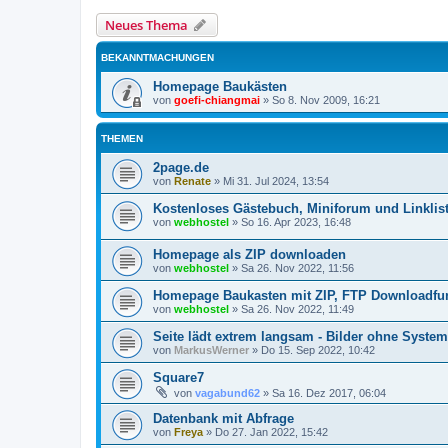
Neues Thema
BEKANNTMACHUNGEN
Homepage Baukästen
von
goefi-chiangmai
»
So 8. Nov 2009, 16:21
THEMEN
2page.de
von
Renate
»
Mi 31. Jul 2024, 13:54
Kostenloses Gästebuch, Miniforum und Linklis
von
webhostel
»
So 16. Apr 2023, 16:48
Homepage als ZIP downloaden
von
webhostel
»
Sa 26. Nov 2022, 11:56
Homepage Baukasten mit ZIP, FTP Downloadfu
von
webhostel
»
Sa 26. Nov 2022, 11:49
Seite lädt extrem langsam - Bilder ohne System 
von
MarkusWerner
»
Do 15. Sep 2022, 10:42
Square7
von
vagabund62
»
Sa 16. Dez 2017, 06:04
Datenbank mit Abfrage
von
Freya
»
Do 27. Jan 2022, 15:42