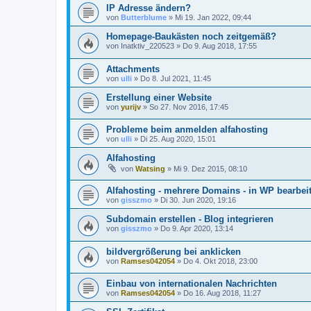
IP Adresse ändern?
von
Butterblume
»
Mi 19. Jan 2022, 09:44
Homepage-Baukästen noch zeitgemäß?
von
Inatktiv_220523
»
Do 9. Aug 2018, 17:55
Attachments
von
ulli
»
Do 8. Jul 2021, 11:45
Erstellung einer Website
von
yurijv
»
So 27. Nov 2016, 17:45
Probleme beim anmelden alfahosting
von
ulli
»
Di 25. Aug 2020, 15:01
Alfahosting
von
Watsing
»
Mi 9. Dez 2015, 08:10
Alfahosting - mehrere Domains - in WP bearbei
von
gisszmo
»
Di 30. Jun 2020, 19:16
Subdomain erstellen - Blog integrieren
von
gisszmo
»
Do 9. Apr 2020, 13:14
bildvergrößerung bei anklicken
von
Ramses042054
»
Do 4. Okt 2018, 23:00
Einbau von internationalen Nachrichten
von
Ramses042054
»
Do 16. Aug 2018, 11:27