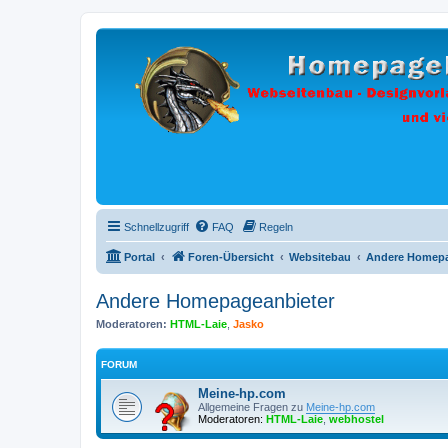
Schnellzugriff
FAQ
Regeln
Portal
Foren-Übersicht
Websitebau
Andere Homepa
Andere Homepageanbieter
Moderatoren:
HTML-Laie
,
Jasko
FORUM
Meine-hp.com
Allgemeine Fragen zu
Meine-hp.com
Moderatoren:
HTML-Laie
,
webhostel