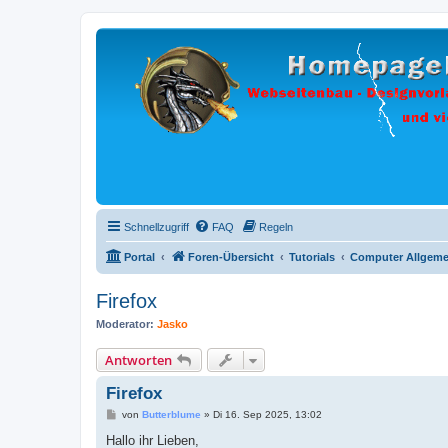
Schnellzugriff
FAQ
Regeln
Portal
Foren-Übersicht
Tutorials
Computer Allgeme
Firefox
Moderator:
Jasko
Antworten
Firefox
B
von
Butterblume
»
Di 16. Sep 2025, 13:02
e
i
Hallo ihr Lieben,