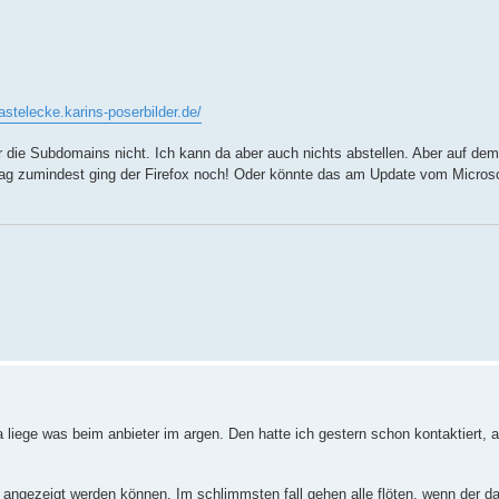
astelecke.karins-poserbilder.de/
 die Subdomains nicht. Ich kann da aber auch nichts abstellen. Aber auf dem 
stag zumindest ging der Firefox noch! Oder könnte das am Update vom Micros
iege was beim anbieter im argen. Den hatte ich gestern schon kontaktiert, a
t angezeigt werden können. Im schlimmsten fall gehen alle flöten, wenn der da