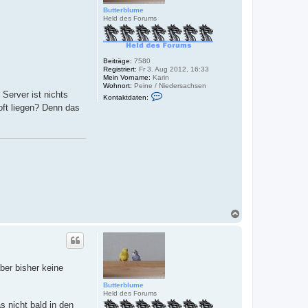
Butterblume
Held des Forums
Beiträge:
7580
Registriert:
Fr 3. Aug 2012, 16:33
Mein Vorname:
Karin
Wohnort:
Peine / Niedersachsen
K
Server ist nichts
Kontaktdaten:
o
oft liegen? Denn das
n
t
a
k
t
d
a
t
e
n
v
o
n
N
B
a
u
c
t
h
t
e
o
r
b
b
ber bisher keine
e
l
n
u
Butterblume
m
Held des Forums
e
s nicht bald in den