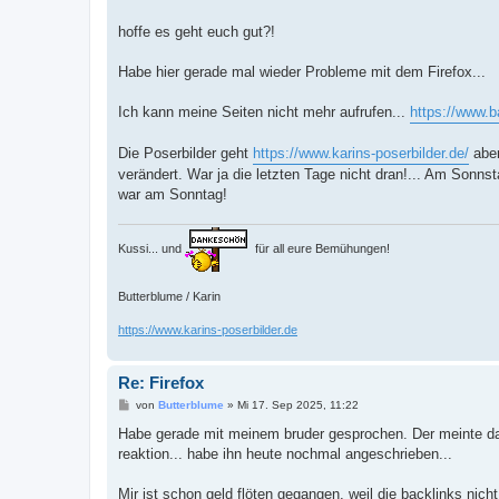
t
r
a
hoffe es geht euch gut?!
g
Habe hier gerade mal wieder Probleme mit dem Firefox...
Ich kann meine Seiten nicht mehr aufrufen...
https://www.b
Die Poserbilder geht
https://www.karins-poserbilder.de/
aber
verändert. War ja die letzten Tage nicht dran!... Am Sonn
war am Sonntag!
Kussi... und
für all eure Bemühungen!
Butterblume / Karin
https://www.karins-poserbilder.de
Re: Firefox
B
von
Butterblume
»
Mi 17. Sep 2025, 11:22
e
i
Habe gerade mit meinem bruder gesprochen. Der meinte da l
t
reaktion... habe ihn heute nochmal angeschrieben...
r
a
g
Mir ist schon geld flöten gegangen, weil die backlinks nich