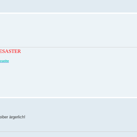
DESASTER
bseite
iber ärgerlich!