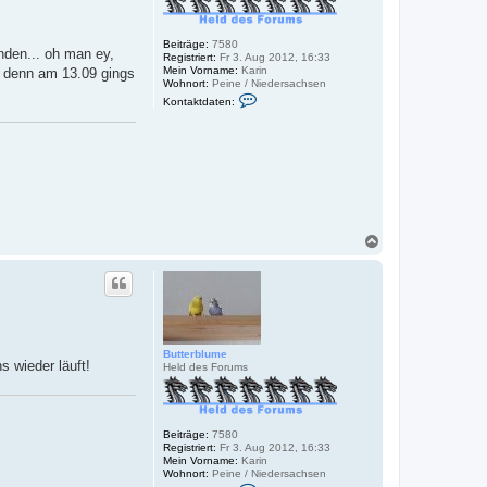
Beiträge:
7580
nden... oh man ey,
Registriert:
Fr 3. Aug 2012, 16:33
Mein Vorname:
Karin
n, denn am 13.09 gings
Wohnort:
Peine / Niedersachsen
K
Kontaktdaten:
o
n
t
a
k
t
d
a
t
e
n
N
v
a
o
c
n
h
B
o
u
b
t
t
e
e
n
Butterblume
r
s wieder läuft!
Held des Forums
b
l
u
m
e
Beiträge:
7580
Registriert:
Fr 3. Aug 2012, 16:33
Mein Vorname:
Karin
Wohnort:
Peine / Niedersachsen
K