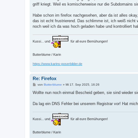
griff kriegt. Weil es komischerweise nur die Subdomains si
Habe schon im firefox nachgesehen, aber da ist alles okay
das ist echt frustrierend. Das schlimme ist, ich weiß nic
noch weil ich da was hoch geladen habe und kontrolliert ha
Kussi... und
für all eure Bemühungen!
Butterblume / Karin
https://www.karins-poserbilder.de
Re: Firefox
B
von
Butterblume
»
Mi 17. Sep 2025, 16:26
e
i
Wollte nun noch einmal Bescheid geben, sie sind wieder sic
t
r
a
Da lag ein DNS Fehler bei unserem Registrar vor! Hat mich 
g
Kussi... und
für all eure Bemühungen!
Butterblume / Karin