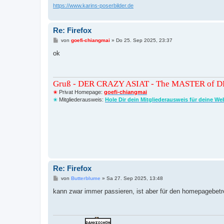
https://www.karins-poserbilder.de
Re: Firefox
B
von
goefi-chiangmai
»
Do 25. Sep 2025, 23:37
e
i
ok
t
r
a
g
Gruß - DER CRAZY ASIAT - The MASTER of 
✬
Privat Homepage:
goefi-chiangmai
✬
Mitgliederausweis:
Hole Dir dein Mitgliederausweis für deine We
Re: Firefox
B
von
Butterblume
»
Sa 27. Sep 2025, 13:48
e
i
kann zwar immer passieren, ist aber für den homepagebetre
t
r
a
g